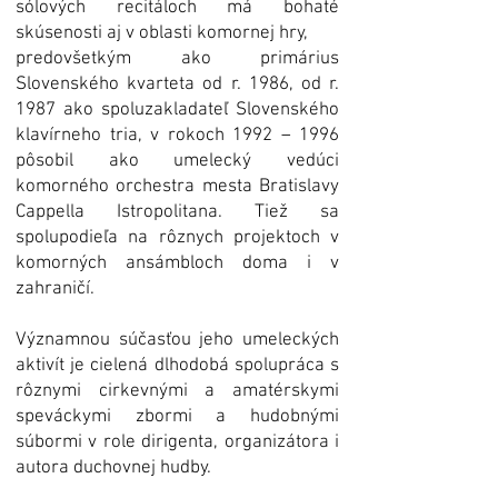
sólových recitáloch má bohaté
skúsenosti aj v oblasti komornej hry,
predovšetkým ako primárius
Slovenského kvarteta od r. 1986, od r.
1987 ako spoluzakladateľ Slovenského
klavírneho tria, v rokoch 1992 – 1996
pôsobil ako umelecký vedúci
komorného orchestra mesta Bratislavy
Cappella Istropolitana. Tiež sa
spolupodieľa na rôznych projektoch v
komorných ansámbloch doma i v
zahraničí.
Významnou súčasťou jeho umeleckých
aktivít je cielená dlhodobá spolupráca s
rôznymi cirkevnými a amatérskymi
speváckymi zbormi a hudobnými
súbormi v role dirigenta, organizátora i
autora duchovnej hudby.