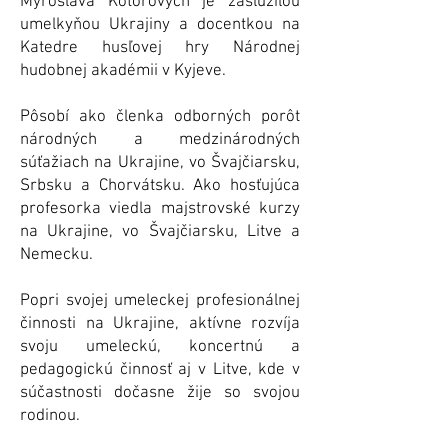
Myroslava Kotorovych je zaslúžilou
umelkyňou Ukrajiny a docentkou na
Katedre husľovej hry Národnej
hudobnej akadémii v Kyjeve.
Pôsobí ako členka odborných porôt
národných a medzinárodných
súťažiach na Ukrajine, vo Švajčiarsku,
Srbsku a Chorvátsku. Ako hosťujúca
profesorka viedla majstrovské kurzy
na Ukrajine, vo Švajčiarsku, Litve a
Nemecku.
Popri svojej umeleckej profesionálnej
činnosti na Ukrajine, aktívne rozvíja
svoju umeleckú, koncertnú a
pedagogickú činnosť aj v Litve, kde v
súčastnosti dočasne žije so svojou
rodinou.